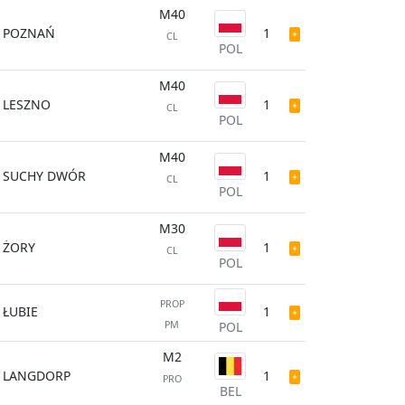
M40
POZNAŃ
1
CL
POL
M40
LESZNO
1
CL
POL
M40
SUCHY DWÓR
1
CL
POL
M30
ŻORY
1
CL
POL
PROP
ŁUBIE
1
PM
POL
M2
LANGDORP
1
PRO
BEL