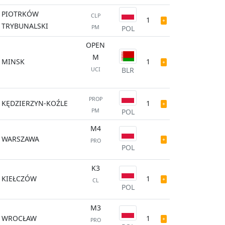
PIOTRKÓW
CLP
1
TRYBUNALSKI
PM
POL
OPEN
M
MINSK
1
BLR
UCI
PROP
KĘDZIERZYN-KOŹLE
1
PM
POL
M4
WARSZAWA
PRO
POL
K3
KIEŁCZÓW
1
CL
POL
M3
WROCŁAW
1
PRO