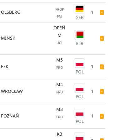
PROP
OLSBERG
1
PM
GER
OPEN
M
MINSK
BLR
UCI
M5
EŁK
1
PRO
POL
M4
WROCŁAW
1
PRO
POL
M3
POZNAŃ
1
PRO
POL
K3