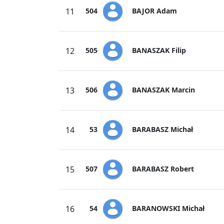
BAJOR Adam
11
504
BANASZAK Filip
12
505
BANASZAK Marcin
13
506
BARABASZ Michał
14
53
BARABASZ Robert
15
507
BARANOWSKI Michał
16
54