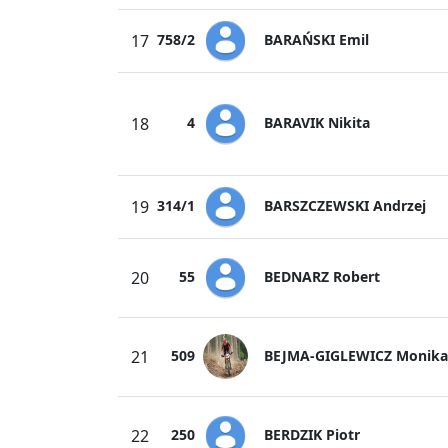
BARAŃSKI Emil
17
758/2
BARAVIK Nikita
18
4
BARSZCZEWSKI Andrzej
19
314/1
BEDNARZ Robert
20
55
BEJMA-GIGLEWICZ Monika
21
509
BERDZIK Piotr
22
250