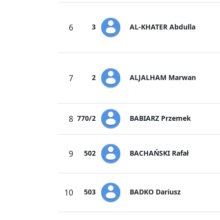
AL-KHATER Abdulla
6
3
ALJALHAM Marwan
7
2
BABIARZ Przemek
8
770/2
BACHAŃSKI Rafał
9
502
BADKO Dariusz
10
503