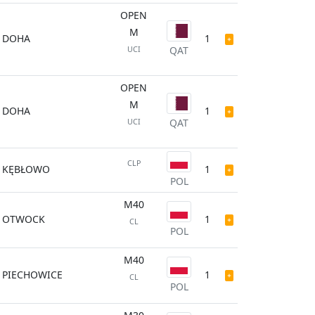
OPEN
M
DOHA
1
QAT
UCI
OPEN
M
DOHA
1
QAT
UCI
CLP
KĘBŁOWO
1
POL
M40
OTWOCK
1
CL
POL
M40
PIECHOWICE
1
CL
POL