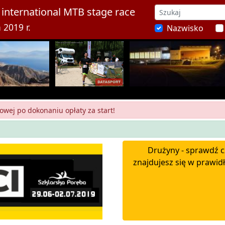
international MTB stage race
 2019 r.
Nazwisko
owej po dokonaniu opłaty za start!
Drużyny - sprawdź c
znajdujesz się w prawidł