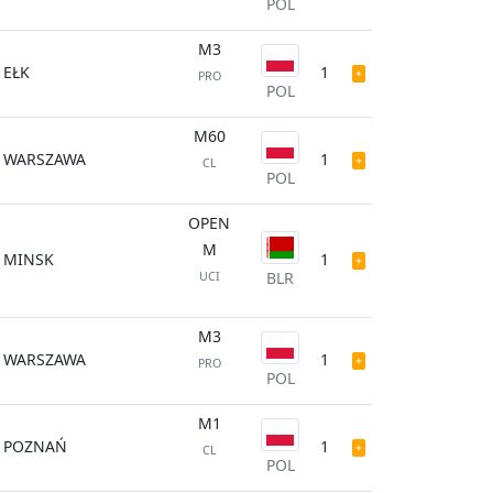
POL
M3
EŁK
1
PRO
POL
M60
WARSZAWA
1
CL
POL
OPEN
M
MINSK
1
BLR
UCI
M3
WARSZAWA
1
PRO
POL
M1
POZNAŃ
1
CL
POL