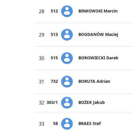
BINKOWSKI Marcin
28
512
BOGDANÓW Maciej
29
513
BOROWIECKI Darek
30
515
BORUTA Adrian
31
732
BOŻEK Jakub
32
303/1
BRAES Stef
33
58