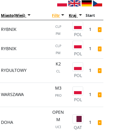
Miasto(Wieś)
Filtr
Kraj
Start
CLP
RYBNIK
1
PM
POL
CLP
RYBNIK
1
PM
POL
K2
RYDUŁTOWY
1
CL
POL
M3
WARSZAWA
1
PRO
POL
OPEN
M
DOHA
1
QAT
UCI