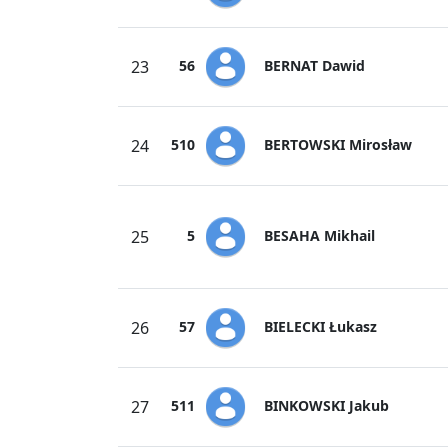
BERNAT Dawid
23
56
BERTOWSKI Mirosław
24
510
BESAHA Mikhail
25
5
BIELECKI Łukasz
26
57
BINKOWSKI Jakub
27
511