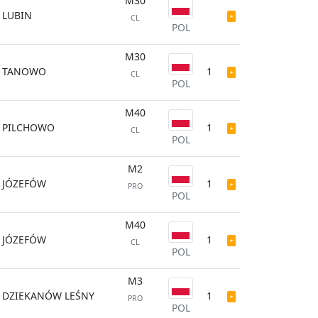
M30
LUBIN
CL
POL
M30
TANOWO
1
CL
POL
M40
PILCHOWO
1
CL
POL
M2
JÓZEFÓW
1
PRO
POL
M40
JÓZEFÓW
1
CL
POL
M3
DZIEKANÓW LEŚNY
1
PRO
POL