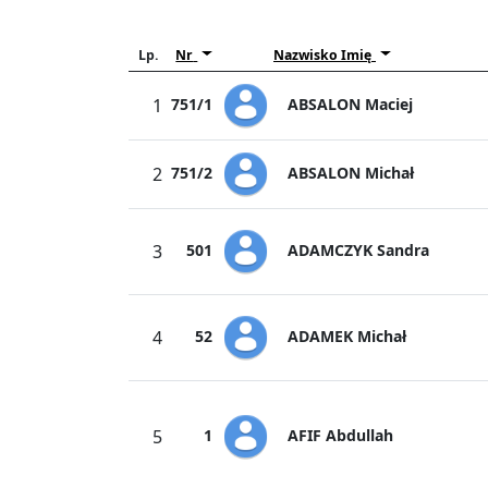
Lp.
Nr
Nazwisko Imię
ABSALON Maciej
1
751/1
ABSALON Michał
2
751/2
ADAMCZYK Sandra
3
501
ADAMEK Michał
4
52
AFIF Abdullah
5
1