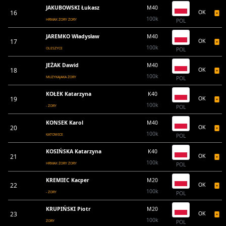
JAKUBOWSKI Łukasz
M40
16
OK
100k
HRMAX ŻORY ŻORY
POL
JAREMKO Władysław
M40
17
OK
100k
OLESZYCE
POL
JEŻAK Dawid
M40
18
OK
100k
MUZYKAJAKA ŻORY
POL
KOŁEK Katarzyna
K40
19
OK
100k
- ŻORY
POL
KONSEK Karol
M40
20
OK
100k
KATOWICE
POL
KOSIŃSKA Katarzyna
K40
21
OK
100k
HRMAX ŻORY ŻORY
POL
KREMIEC Kacper
M20
22
OK
100k
- ŻORY
POL
KRUPIŃSKI Piotr
M20
23
OK
100k
ŻORY
POL