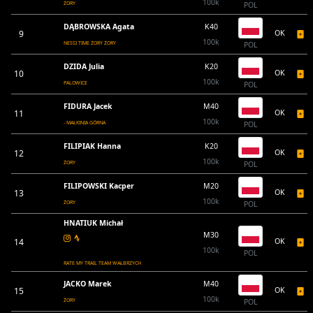
100k
ŻORY
POL
DĄBROWSKA Agata
K40
9
OK
100k
NESSI TIME ŻORY ŻORY
POL
DZIDA Julia
K20
10
OK
100k
PALOWICE
POL
FIDURA Jacek
M40
11
OK
100k
- MAŁKINIA GÓRNA
POL
FILIPIAK Hanna
K20
12
OK
100k
ŻORY
POL
FILIPOWSKI Kacper
M20
13
OK
100k
ŻORY
POL
HNATIUK Michał
M30
14
OK
100k
POL
RATE MY TRAIL TEAM WAŁBRZYCH
JACKO Marek
M40
15
OK
100k
ŻORY
POL