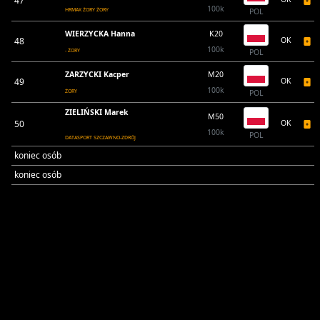
47
100k
HRMAX ŻORY ŻORY
POL
WIERZYCKA Hanna
K20
48
OK
100k
- ŻORY
POL
ZARZYCKI Kacper
M20
49
OK
100k
ŻORY
POL
ZIELIŃSKI Marek
M50
50
OK
100k
POL
DATASPORT SZCZAWNO-ZDRÓJ
koniec osób
koniec osób