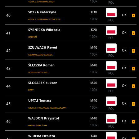
100k
4K P.K.S. SPYROWKA RUDY
POL
SPYRA Katarzyna
K30
40
OK
100k
4K P.K.S. SPYROWKA SZYMOCICE
POL
SYRNICKA Wiktoria
K20
41
OK
100k
ORZESZE
POL
SZULWACH Paweł
M40
42
OK
100k
KILIMANDŻARO GDAŃSK
POL
ŚLĘCZKA Roman
M40
43
OK
100k
NOWE MIASTECZKO
POL
ŚLOSAREK Łukasz
M40
44
OK
100k
ŻORY
POL
UPTAS Tomasz
M40
45
OK
100k
CROSS STRACEŃCÓW TEAM GŁOGÓW
POL
WALDON Krzysztof
M40
46
OK
100k
HRMAX ŻORY ŻORY
POL
WIDERA Elżbieta
K40
OK