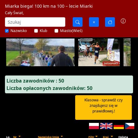
Miarka biega! 100 km na 100 – lecie Miarki
Cały Świat,
Nazwisko
Klub
Miasto(Wieś)
Liczba zawodników : 50
Liczba opłaconych zawodników: 50
Klasowa - sprawdź czy
znajdujesz się w
prawidłowej.!
Lp.
Nr
Nazwisko Imię
Filtr
Kraj
Opłata