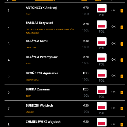
ANTOŃCZYK Andrzej
M70
1
OK
100k
ŻORY
POL
BABILAS Krzysztof
M20
2
OK
DELTA SZWADRON SUPER COOL KOMANDO WILKÓW
100k
POL
ALFA KRAKÓW
BŁAŻYCA Kamil
M30
3
OK
100k
- PSZCZYNA
POL
BŁAŻYCA Przemysław
M20
4
OK
100k
ŻORY
POL
BROŃCZYK Agnieszka
K30
5
OK
100k
MIĘDZYRZECZ
POL
BURDA Zuzanna
K20
6
OK
100k
ŻORY
POL
BURDZIK Wojciech
M30
7
OK
100k
KRAKÓW
POL
CHMIELEWSKI Wojciech
M20
8
OK