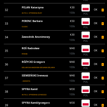
POL
PELAN Katarzyna
K30
32
OK
100k
4K P.K.S. SPYROWKA RUDY
POL
PERENC Barbara
K50
33
OK
100k
SUSZEC
POL
K30
34
Zawodnik Anonimowy
OK
100k
POL
ROŚ Radosław
M40
35
OK
100k
RYBNIK
POL
RÓŻYCKI Grzegorz
M40
36
OK
100k
BIELAWSKA AKADEMIA BIEGANIA BIELAWA
POL
SIEMIEŃSKI Ireneusz
M40
37
OK
100k
- KWIDZYN
POL
SPYRA Kamil
M30
38
OK
100k
4K P.K.S. SPYROWKA SZYMOCICE
POL
SPYRA Kamil/grzegorz
M30
39
OK