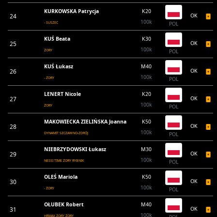
KURKOWSKA Patrycja
K20
24
OK
100k
- SUSZEC
POL
KUŚ Beata
K30
25
OK
100k
ŻORY
POL
KUŚ Łukasz
M40
26
OK
100k
- ŻORY
POL
LENERT Nicole
K20
27
OK
100k
ŻORY
POL
MAKOWIECKA ZIELIŃSKA Joanna
K50
28
OK
100k
DYNAMIT SZCZAWNO-ZDRÓJ
POL
NIEBRZYDOWSKI Łukasz
M30
29
OK
100k
NESSI TIME ŻORY RYBNIK
POL
OLEŚ Mariola
K50
30
OK
100k
- ŻORY
POL
OŁUBEK Robert
M40
31
OK
100k
HRMAX ŻORY ŻORY