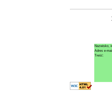
Nazwisko, i
Adres e-mai
Treść: