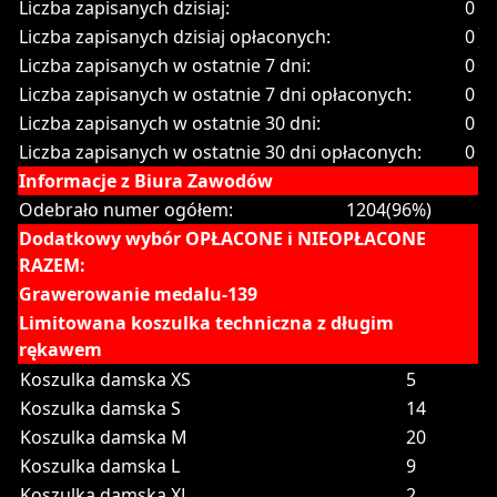
Liczba zapisanych dzisiaj:
0
Liczba zapisanych dzisiaj opłaconych:
0
Liczba zapisanych w ostatnie 7 dni:
0
Liczba zapisanych w ostatnie 7 dni opłaconych:
0
Liczba zapisanych w ostatnie 30 dni:
0
Liczba zapisanych w ostatnie 30 dni opłaconych:
0
Informacje z Biura Zawodów
Odebrało numer ogółem:
1204(96%)
Dodatkowy wybór OPŁACONE i NIEOPŁACONE
RAZEM:
Grawerowanie medalu-139
Limitowana koszulka techniczna z długim
rękawem
Koszulka damska XS
5
Koszulka damska S
14
Koszulka damska M
20
Koszulka damska L
9
Koszulka damska XL
2