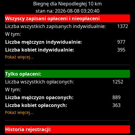
Biegnę dla Niepodległej 10 km
stan na: 2026-08-08 03:20:40
Wszyscy zapisani opłaceni i nieopłaceni
Liczba wszystkich zapisanych indywidualnie:
1372
W tym:
Liczba mężczyzn indywidualnie:
977
Liczba kobiet indywidualnie:
395
Pokaż więcej...
Tylko opłaceni:
Liczba wszystkich opłaconych:
1252
W tym:
Liczba mężczyzn opaconych:
889
Liczba kobiet opłaconych:
363
Pokaż więcej...
Historia rejestracji: