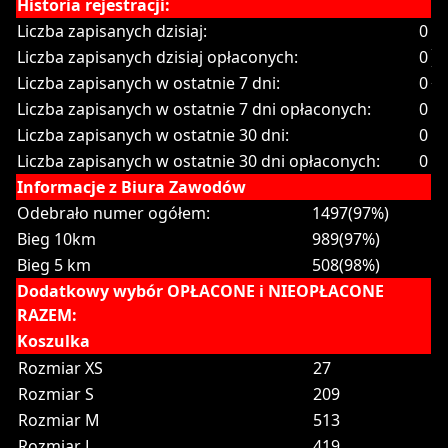
Historia rejestracji:
Liczba zapisanych dzisiaj:
0
Liczba zapisanych dzisiaj opłaconych:
0
Liczba zapisanych w ostatnie 7 dni:
0
Liczba zapisanych w ostatnie 7 dni opłaconych:
0
Liczba zapisanych w ostatnie 30 dni:
0
Liczba zapisanych w ostatnie 30 dni opłaconych:
0
Informacje z Biura Zawodów
Odebrało numer ogółem:
1497(97%)
Bieg 10km
989(97%)
Bieg 5 km
508(98%)
Dodatkowy wybór OPŁACONE i NIEOPŁACONE
RAZEM:
Koszulka
Rozmiar XS
27
Rozmiar S
209
Rozmiar M
513
Rozmiar L
419