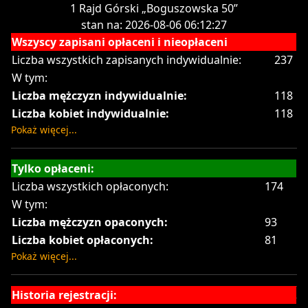
1 Rajd Górski „Boguszowska 50”
stan na: 2026-08-06 06:12:27
Wszyscy zapisani opłaceni i nieopłaceni
Liczba wszystkich zapisanych indywidualnie:
237
W tym:
Liczba mężczyzn indywidualnie:
118
Liczba kobiet indywidualnie:
118
Pokaż więcej...
Tylko opłaceni:
Liczba wszystkich opłaconych:
174
W tym:
Liczba mężczyzn opaconych:
93
Liczba kobiet opłaconych:
81
Pokaż więcej...
Historia rejestracji: