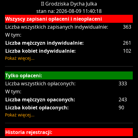
II Grodziska Dycha Julka
stan na: 2026-08-09 11:40:18
Wszyscy zapisani opłaceni i nieopłaceni
Liczba wszystkich zapisanych indywidualnie:
363
W tym:
Liczba mężczyzn indywidualnie:
261
Liczba kobiet indywidualnie:
102
Pokaż więcej...
Tylko opłaceni:
Liczba wszystkich opłaconych:
333
W tym:
Liczba mężczyzn opaconych:
243
Liczba kobiet opłaconych:
90
Pokaż więcej...
Historia rejestracji: