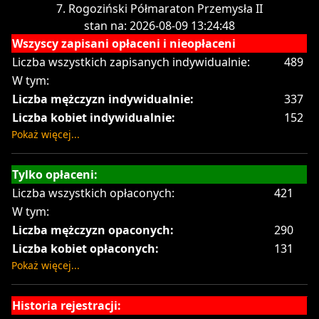
7. Rogoziński Półmaraton Przemysła II
stan na: 2026-08-09 13:24:48
Wszyscy zapisani opłaceni i nieopłaceni
Liczba wszystkich zapisanych indywidualnie:
489
W tym:
Liczba mężczyzn indywidualnie:
337
Liczba kobiet indywidualnie:
152
Pokaż więcej...
Tylko opłaceni:
Liczba wszystkich opłaconych:
421
W tym:
Liczba mężczyzn opaconych:
290
Liczba kobiet opłaconych:
131
Pokaż więcej...
Historia rejestracji: