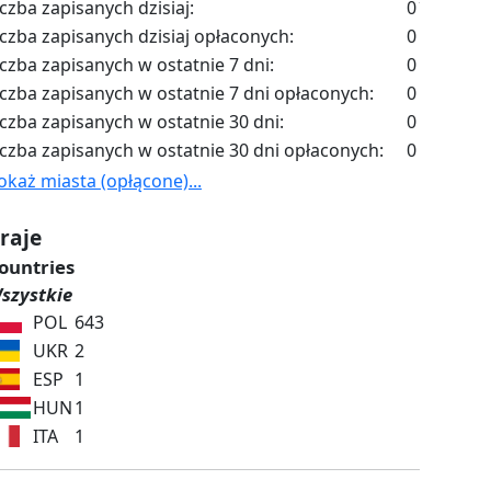
iczba zapisanych dzisiaj:
0
iczba zapisanych dzisiaj opłaconych:
0
iczba zapisanych w ostatnie 7 dni:
0
iczba zapisanych w ostatnie 7 dni opłaconych:
0
iczba zapisanych w ostatnie 30 dni:
0
iczba zapisanych w ostatnie 30 dni opłaconych:
0
okaż miasta (opłącone)...
raje
ountries
szystkie
POL
643
UKR
2
ESP
1
HUN
1
ITA
1