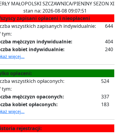
ERŁY MAŁOPOLSKI SZCZAWNICA/PIENINY SEZON XI
stan na: 2026-08-08 09:07:51
szyscy zapisani opłaceni i nieopłaceni
iczba wszystkich zapisanych indywidualnie:
644
 tym:
iczba mężczyzn indywidualnie:
404
iczba kobiet indywidualnie:
240
każ więcej...
ylko opłaceni:
iczba wszystkich opłaconych:
524
 tym:
iczba mężczyzn opaconych:
337
iczba kobiet opłaconych:
183
każ więcej...
istoria rejestracji: