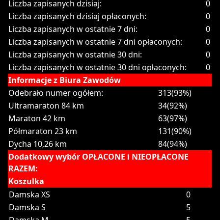
Liczba zapisanych dzisiaj:
0
Liczba zapisanych dzisiaj opłaconych:
0
Liczba zapisanych w ostatnie 7 dni:
0
Liczba zapisanych w ostatnie 7 dni opłaconych:
0
Liczba zapisanych w ostatnie 30 dni:
0
Liczba zapisanych w ostatnie 30 dni opłaconych:
0
Informacje z Biura Zawodów
Odebrało numer ogółem:
313(93%)
Ultramaraton 84 km
34(92%)
Maraton 42 km
63(97%)
Półmaraton 23 km
131(90%)
Dycha 10,26 km
84(94%)
Dodatkowy wybór OPŁACONE i NIEOPŁACONE
RAZEM:
Koszulka
Damska XS
0
Damska S
5