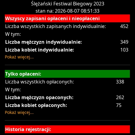
Ślężański Festiwal Biegowy 2023
stan na: 2026-08-07 08:51:33
Wszyscy zapisani opłaceni i nieopłaceni
Liczba wszystkich zapisanych indywidualnie:
452
W tym:
Liczba mężczyzn indywidualnie:
349
Liczba kobiet indywidualnie:
103
Pokaż więcej...
Tylko opłaceni:
Liczba wszystkich opłaconych:
338
W tym:
Liczba mężczyzn opaconych:
262
Liczba kobiet opłaconych:
75
Pokaż więcej...
Historia rejestracji: