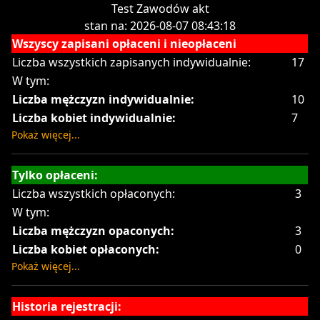
Test Zawodów akt
stan na: 2026-08-07 08:43:18
Wszyscy zapisani opłaceni i nieopłaceni
Liczba wszystkich zapisanych indywidualnie:
17
W tym:
Liczba mężczyzn indywidualnie:
10
Liczba kobiet indywidualnie:
7
Pokaż więcej...
Tylko opłaceni:
Liczba wszystkich opłaconych:
3
W tym:
Liczba mężczyzn opaconych:
3
Liczba kobiet opłaconych:
0
Pokaż więcej...
Historia rejestracji: