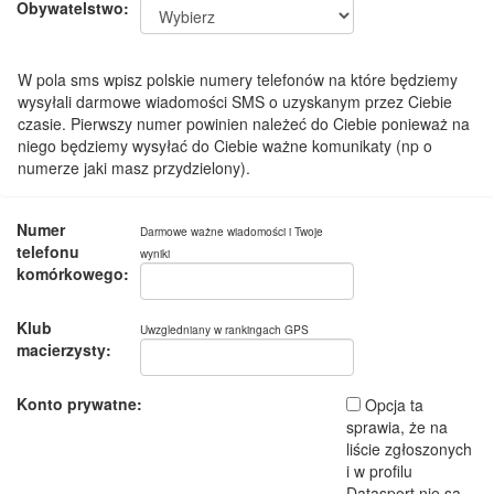
Obywatelstwo:
W pola sms wpisz polskie numery telefonów na które będziemy
wysyłali darmowe wiadomości SMS o uzyskanym przez Ciebie
czasie. Pierwszy numer powinien należeć do Ciebie ponieważ na
niego będziemy wysyłać do Ciebie ważne komunikaty (np o
numerze jaki masz przydzielony).
Numer
Darmowe ważne wiadomości i Twoje
telefonu
wyniki
komórkowego:
Klub
Uwzgledniany w rankingach GPS
macierzysty:
Konto prywatne:
Opcja ta
sprawia, że na
liście zgłoszonych
i w profilu
Datasport nie są