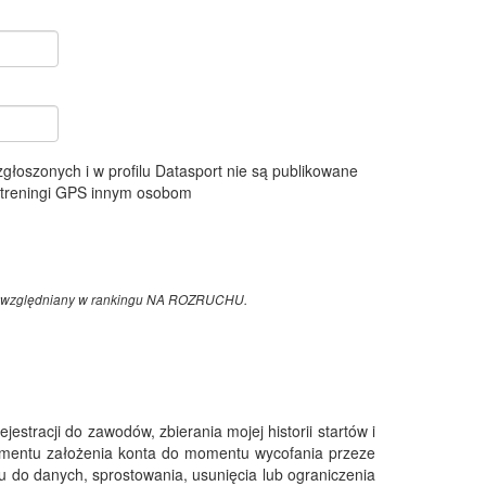
 zgłoszonych i w profilu Datasport nie są publikowane
e treningi GPS innym osobom
z uwzględniany w rankingu NA ROZRUCHU.
tracji do zawodów, zbierania mojej historii startów i
omentu założenia konta do momentu wycofania przeze
 do danych, sprostowania, usunięcia lub ograniczenia