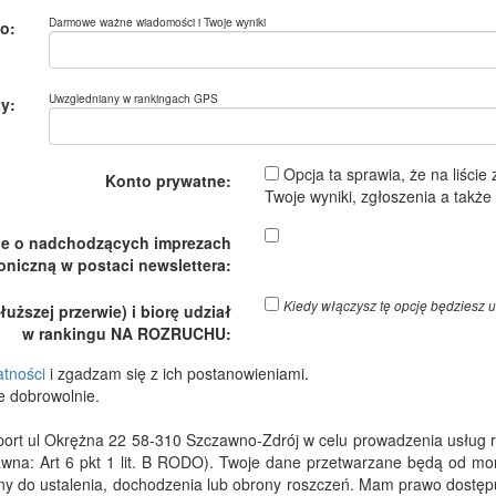
Darmowe ważne wiadomości i Twoje wyniki
o:
Uwzgledniany w rankingach GPS
y:
Opcja ta sprawia, że na liście
Konto prywatne:
Twoje wyniki, zgłoszenia a takż
je o nadchodzących imprezach
oniczną w postaci newslettera:
Kiedy włączysz tę opcję będzies
ższej przerwie) i biorę udział
w rankingu NA ROZRUCHU:
atności
i zgadzam się z ich postanowieniami.
e dobrowolnie.
 ul Okrężna 22 58-310 Szczawno-Zdrój w celu prowadzenia usług rejes
wna: Art 6 pkt 1 lit. B RODO). Twoje dane przetwarzane będą od m
dny do ustalenia, dochodzenia lub obrony roszczeń. Mam prawo dostępu