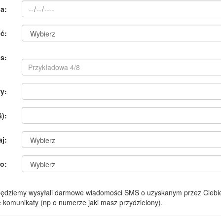
a:
ć:
s:
y:
):
aj:
o:
 będziemy wysyłali darmowe wiadomości SMS o uzyskanym przez Ciebie
komunikaty (np o numerze jaki masz przydzielony).