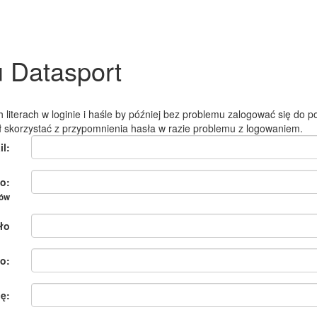
u Datasport
 literach w loginie i haśle by później bez problemu zalogować się do po
ł skorzystać z przypomnienia hasła w razie problemu z logowaniem.
il:
o:
ków
ło
o:
ię: