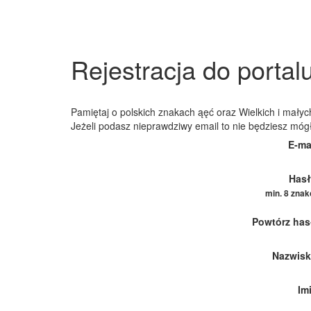
Rejestracja do portal
Pamiętaj o polskich znakach ąęć oraz Wielkich i małych
Jeżeli podasz nieprawdziwy email to nie będziesz móg
E-ma
Hasł
min. 8 zna
Powtórz has
Nazwisk
Im