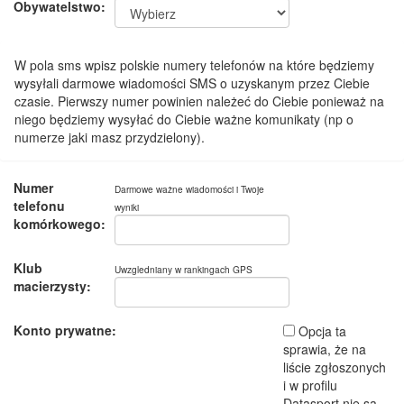
Obywatelstwo:
W pola sms wpisz polskie numery telefonów na które będziemy
wysyłali darmowe wiadomości SMS o uzyskanym przez Ciebie
czasie. Pierwszy numer powinien należeć do Ciebie ponieważ na
niego będziemy wysyłać do Ciebie ważne komunikaty (np o
numerze jaki masz przydzielony).
Numer
Darmowe ważne wiadomości i Twoje
telefonu
wyniki
komórkowego:
Klub
Uwzgledniany w rankingach GPS
macierzysty:
Konto prywatne:
Opcja ta
sprawia, że na
liście zgłoszonych
i w profilu
Datasport nie są