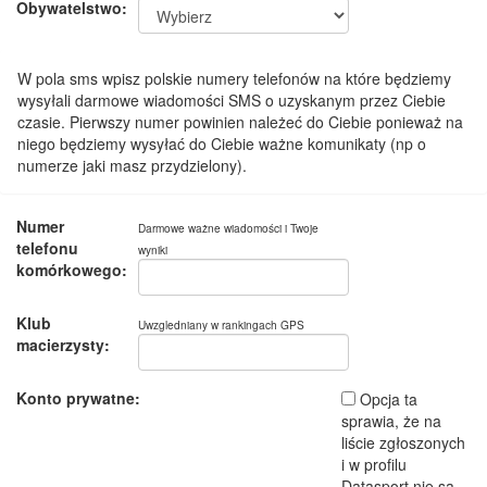
Obywatelstwo:
W pola sms wpisz polskie numery telefonów na które będziemy
wysyłali darmowe wiadomości SMS o uzyskanym przez Ciebie
czasie. Pierwszy numer powinien należeć do Ciebie ponieważ na
niego będziemy wysyłać do Ciebie ważne komunikaty (np o
numerze jaki masz przydzielony).
Numer
Darmowe ważne wiadomości i Twoje
telefonu
wyniki
komórkowego:
Klub
Uwzgledniany w rankingach GPS
macierzysty:
Konto prywatne:
Opcja ta
sprawia, że na
liście zgłoszonych
i w profilu
Datasport nie są