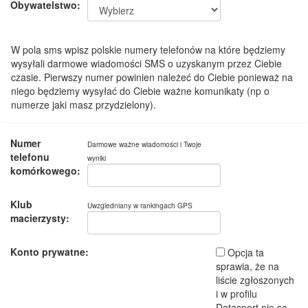
Obywatelstwo:
W pola sms wpisz polskie numery telefonów na które będziemy
wysyłali darmowe wiadomości SMS o uzyskanym przez Ciebie
czasie. Pierwszy numer powinien należeć do Ciebie ponieważ na
niego będziemy wysyłać do Ciebie ważne komunikaty (np o
numerze jaki masz przydzielony).
Numer
Darmowe ważne wiadomości i Twoje
telefonu
wyniki
komórkowego:
Klub
Uwzgledniany w rankingach GPS
macierzysty:
Konto prywatne:
Opcja ta
sprawia, że na
liście zgłoszonych
i w profilu
Datasport nie są