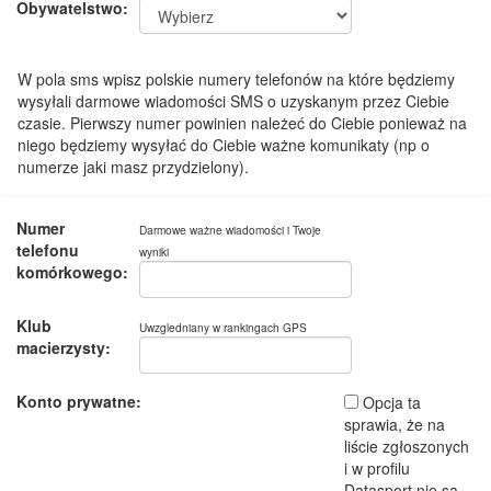
Obywatelstwo:
W pola sms wpisz polskie numery telefonów na które będziemy
wysyłali darmowe wiadomości SMS o uzyskanym przez Ciebie
czasie. Pierwszy numer powinien należeć do Ciebie ponieważ na
niego będziemy wysyłać do Ciebie ważne komunikaty (np o
numerze jaki masz przydzielony).
Numer
Darmowe ważne wiadomości i Twoje
telefonu
wyniki
komórkowego:
Klub
Uwzgledniany w rankingach GPS
macierzysty:
Konto prywatne:
Opcja ta
sprawia, że na
liście zgłoszonych
i w profilu
Datasport nie są