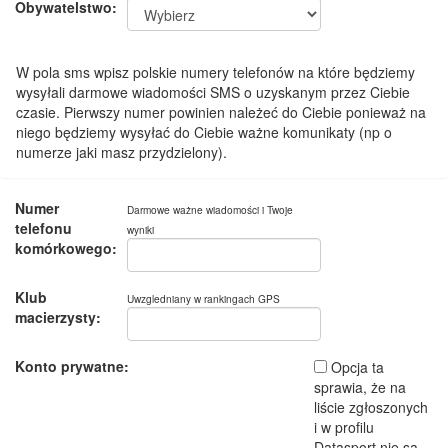
Obywatelstwo:
W pola sms wpisz polskie numery telefonów na które będziemy
wysyłali darmowe wiadomości SMS o uzyskanym przez Ciebie
czasie. Pierwszy numer powinien należeć do Ciebie ponieważ na
niego będziemy wysyłać do Ciebie ważne komunikaty (np o
numerze jaki masz przydzielony).
Numer
Darmowe ważne wiadomości i Twoje
telefonu
wyniki
komórkowego:
Klub
Uwzgledniany w rankingach GPS
macierzysty:
Konto prywatne:
Opcja ta
sprawia, że na
liście zgłoszonych
i w profilu
Datasport nie są