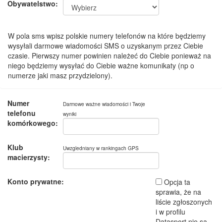
Obywatelstwo:
W pola sms wpisz polskie numery telefonów na które będziemy
wysyłali darmowe wiadomości SMS o uzyskanym przez Ciebie
czasie. Pierwszy numer powinien należeć do Ciebie ponieważ na
niego będziemy wysyłać do Ciebie ważne komunikaty (np o
numerze jaki masz przydzielony).
Numer
Darmowe ważne wiadomości i Twoje
telefonu
wyniki
komórkowego:
Klub
Uwzgledniany w rankingach GPS
macierzysty:
Konto prywatne:
Opcja ta
sprawia, że na
liście zgłoszonych
i w profilu
Datasport nie są