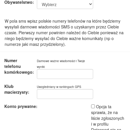
Obywatelstwo:
W pola sms wpisz polskie numery telefonów na które będziemy
wysyłali darmowe wiadomości SMS o uzyskanym przez Ciebie
czasie. Pierwszy numer powinien należeć do Ciebie ponieważ na
niego będziemy wysyłać do Ciebie ważne komunikaty (np o
numerze jaki masz przydzielony).
Numer
Darmowe ważne wiadomości i Twoje
telefonu
wyniki
komórkowego:
Klub
Uwzgledniany w rankingach GPS
macierzysty:
Konto prywatne:
Opcja ta
sprawia, że na
liście zgłoszonych
i w profilu
Datasport nie są