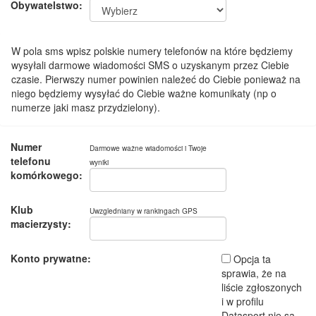
Obywatelstwo:
W pola sms wpisz polskie numery telefonów na które będziemy
wysyłali darmowe wiadomości SMS o uzyskanym przez Ciebie
czasie. Pierwszy numer powinien należeć do Ciebie ponieważ na
niego będziemy wysyłać do Ciebie ważne komunikaty (np o
numerze jaki masz przydzielony).
Numer
Darmowe ważne wiadomości i Twoje
telefonu
wyniki
komórkowego:
Klub
Uwzgledniany w rankingach GPS
macierzysty:
Konto prywatne:
Opcja ta
sprawia, że na
liście zgłoszonych
i w profilu
Datasport nie są