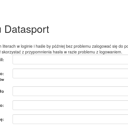
u Datasport
 literach w loginie i haśle by później bez problemu zalogować się do po
ł skorzystać z przypomnienia hasła w razie problemu z logowaniem.
il:
o:
ków
ło
o:
ię: