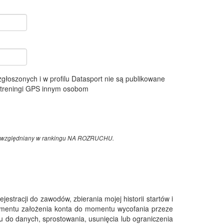
 zgłoszonych i w profilu Datasport nie są publikowane
e treningi GPS innym osobom
z uwzględniany w rankingu NA ROZRUCHU.
tracji do zawodów, zbierania mojej historii startów i
omentu założenia konta do momentu wycofania przeze
 do danych, sprostowania, usunięcia lub ograniczenia