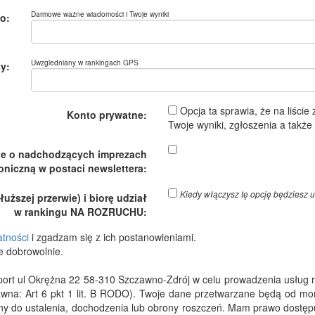
Darmowe ważne wiadomości i Twoje wyniki
o:
Uwzgledniany w rankingach GPS
y:
Opcja ta sprawia, że na liście
Konto prywatne:
Twoje wyniki, zgłoszenia a takż
je o nadchodzących imprezach
oniczną w postaci newslettera:
Kiedy włączysz tę opcję będzies
ższej przerwie) i biorę udział
w rankingu NA ROZRUCHU:
atności
i zgadzam się z ich postanowieniami.
e dobrowolnie.
 ul Okrężna 22 58-310 Szczawno-Zdrój w celu prowadzenia usług rejes
wna: Art 6 pkt 1 lit. B RODO). Twoje dane przetwarzane będą od m
dny do ustalenia, dochodzenia lub obrony roszczeń. Mam prawo dostępu