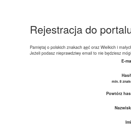
Rejestracja do portal
Pamiętaj o polskich znakach ąęć oraz Wielkich i małych
Jeżeli podasz nieprawdziwy email to nie będziesz móg
E-ma
Hasł
min. 8 zna
Powtórz has
Nazwisk
Im