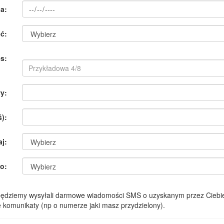
a:
ć:
s:
y:
):
aj:
o:
 będziemy wysyłali darmowe wiadomości SMS o uzyskanym przez Ciebie
komunikaty (np o numerze jaki masz przydzielony).