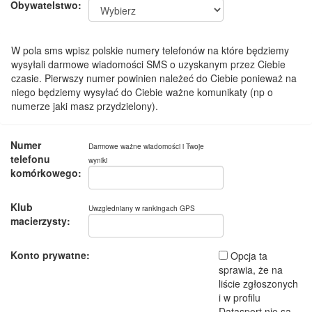
Obywatelstwo:
W pola sms wpisz polskie numery telefonów na które będziemy
wysyłali darmowe wiadomości SMS o uzyskanym przez Ciebie
czasie. Pierwszy numer powinien należeć do Ciebie ponieważ na
niego będziemy wysyłać do Ciebie ważne komunikaty (np o
numerze jaki masz przydzielony).
Numer
Darmowe ważne wiadomości i Twoje
telefonu
wyniki
komórkowego:
Klub
Uwzgledniany w rankingach GPS
macierzysty:
Konto prywatne:
Opcja ta
sprawia, że na
liście zgłoszonych
i w profilu
Datasport nie są