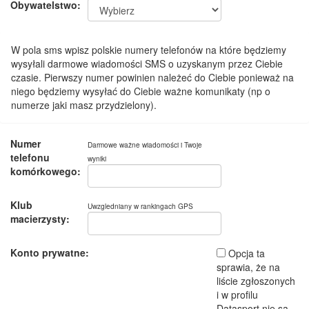
Obywatelstwo:
W pola sms wpisz polskie numery telefonów na które będziemy
wysyłali darmowe wiadomości SMS o uzyskanym przez Ciebie
czasie. Pierwszy numer powinien należeć do Ciebie ponieważ na
niego będziemy wysyłać do Ciebie ważne komunikaty (np o
numerze jaki masz przydzielony).
Numer
Darmowe ważne wiadomości i Twoje
telefonu
wyniki
komórkowego:
Klub
Uwzgledniany w rankingach GPS
macierzysty:
Konto prywatne:
Opcja ta
sprawia, że na
liście zgłoszonych
i w profilu
Datasport nie są