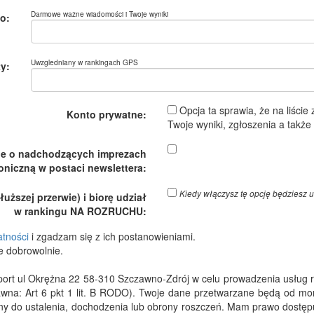
Darmowe ważne wiadomości i Twoje wyniki
o:
Uwzgledniany w rankingach GPS
y:
Opcja ta sprawia, że na liście
Konto prywatne:
Twoje wyniki, zgłoszenia a takż
je o nadchodzących imprezach
oniczną w postaci newslettera:
Kiedy włączysz tę opcję będzies
ższej przerwie) i biorę udział
w rankingu NA ROZRUCHU:
atności
i zgadzam się z ich postanowieniami.
e dobrowolnie.
 ul Okrężna 22 58-310 Szczawno-Zdrój w celu prowadzenia usług rejes
wna: Art 6 pkt 1 lit. B RODO). Twoje dane przetwarzane będą od m
dny do ustalenia, dochodzenia lub obrony roszczeń. Mam prawo dostępu