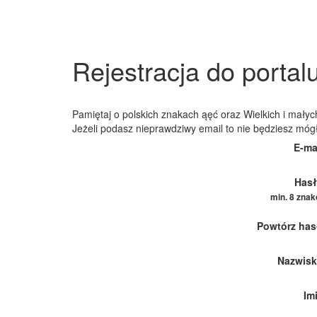
Rejestracja do portal
Pamiętaj o polskich znakach ąęć oraz Wielkich i małych
Jeżeli podasz nieprawdziwy email to nie będziesz móg
E-ma
Hasł
min. 8 zna
Powtórz has
Nazwisk
Im