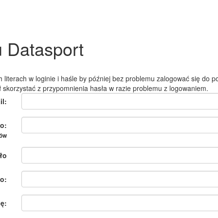
u Datasport
 literach w loginie i haśle by później bez problemu zalogować się do po
ł skorzystać z przypomnienia hasła w razie problemu z logowaniem.
il:
o:
ków
ło
o:
ię: