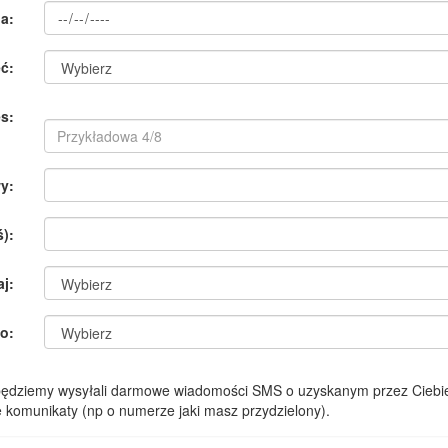
a:
ć:
s:
y:
):
aj:
o:
 będziemy wysyłali darmowe wiadomości SMS o uzyskanym przez Ciebie
komunikaty (np o numerze jaki masz przydzielony).