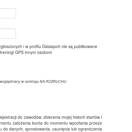
 zgłoszonych i w profilu Datasport nie są publikowane
e treningi GPS innym osobom
z uwzględniany w rankingu NA ROZRUCHU.
tracji do zawodów, zbierania mojej historii startów i
omentu założenia konta do momentu wycofania przeze
 do danych, sprostowania, usunięcia lub ograniczenia