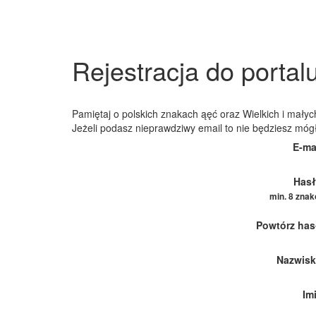
Rejestracja do portal
Pamiętaj o polskich znakach ąęć oraz Wielkich i małych
Jeżeli podasz nieprawdziwy email to nie będziesz móg
E-ma
Hasł
min. 8 zna
Powtórz has
Nazwisk
Im