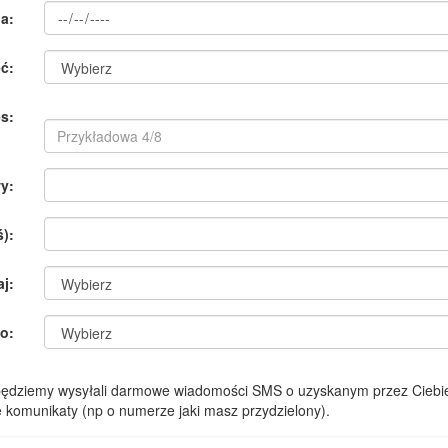
a:
ć:
s:
y:
):
aj:
o:
 będziemy wysyłali darmowe wiadomości SMS o uzyskanym przez Ciebie
komunikaty (np o numerze jaki masz przydzielony).