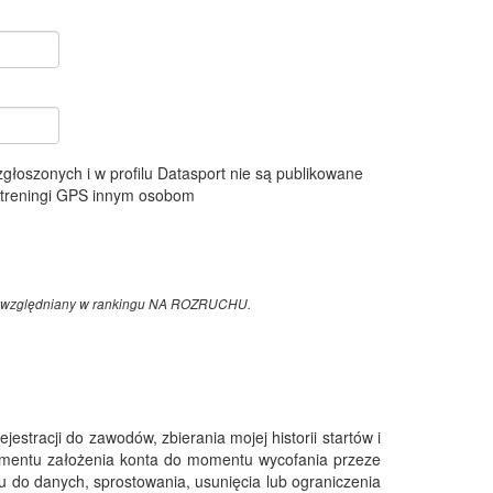
 zgłoszonych i w profilu Datasport nie są publikowane
e treningi GPS innym osobom
z uwzględniany w rankingu NA ROZRUCHU.
tracji do zawodów, zbierania mojej historii startów i
omentu założenia konta do momentu wycofania przeze
 do danych, sprostowania, usunięcia lub ograniczenia