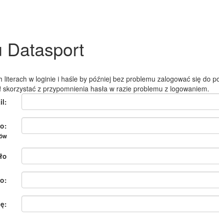
u Datasport
 literach w loginie i haśle by później bez problemu zalogować się do po
ł skorzystać z przypomnienia hasła w razie problemu z logowaniem.
il:
o:
ków
ło
o:
ię: