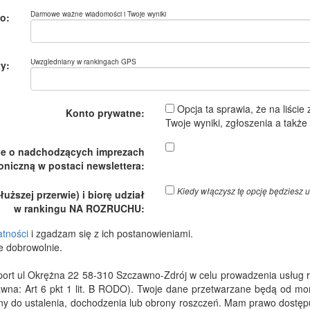
Darmowe ważne wiadomości i Twoje wyniki
o:
Uwzgledniany w rankingach GPS
y:
Opcja ta sprawia, że na liście
Konto prywatne:
Twoje wyniki, zgłoszenia a takż
je o nadchodzących imprezach
oniczną w postaci newslettera:
Kiedy włączysz tę opcję będzies
ższej przerwie) i biorę udział
w rankingu NA ROZRUCHU:
atności
i zgadzam się z ich postanowieniami.
e dobrowolnie.
 ul Okrężna 22 58-310 Szczawno-Zdrój w celu prowadzenia usług rejes
wna: Art 6 pkt 1 lit. B RODO). Twoje dane przetwarzane będą od m
dny do ustalenia, dochodzenia lub obrony roszczeń. Mam prawo dostępu