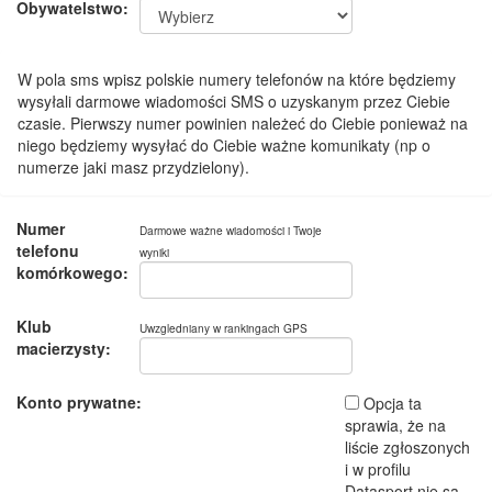
Obywatelstwo:
W pola sms wpisz polskie numery telefonów na które będziemy
wysyłali darmowe wiadomości SMS o uzyskanym przez Ciebie
czasie. Pierwszy numer powinien należeć do Ciebie ponieważ na
niego będziemy wysyłać do Ciebie ważne komunikaty (np o
numerze jaki masz przydzielony).
Numer
Darmowe ważne wiadomości i Twoje
telefonu
wyniki
komórkowego:
Klub
Uwzgledniany w rankingach GPS
macierzysty:
Konto prywatne:
Opcja ta
sprawia, że na
liście zgłoszonych
i w profilu
Datasport nie są