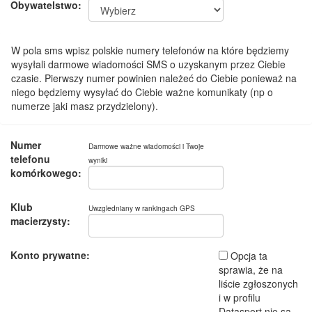
Obywatelstwo:
W pola sms wpisz polskie numery telefonów na które będziemy
wysyłali darmowe wiadomości SMS o uzyskanym przez Ciebie
czasie. Pierwszy numer powinien należeć do Ciebie ponieważ na
niego będziemy wysyłać do Ciebie ważne komunikaty (np o
numerze jaki masz przydzielony).
Numer
Darmowe ważne wiadomości i Twoje
telefonu
wyniki
komórkowego:
Klub
Uwzgledniany w rankingach GPS
macierzysty:
Konto prywatne:
Opcja ta
sprawia, że na
liście zgłoszonych
i w profilu
Datasport nie są