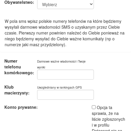
Obywatelstwo:
W pola sms wpisz polskie numery telefonów na które będziemy
wysyłali darmowe wiadomości SMS o uzyskanym przez Ciebie
czasie. Pierwszy numer powinien należeć do Ciebie ponieważ na
niego będziemy wysyłać do Ciebie ważne komunikaty (np o
numerze jaki masz przydzielony).
Numer
Darmowe ważne wiadomości i Twoje
telefonu
wyniki
komórkowego:
Klub
Uwzgledniany w rankingach GPS
macierzysty:
Konto prywatne:
Opcja ta
sprawia, że na
liście zgłoszonych
i w profilu
Datasport nie są