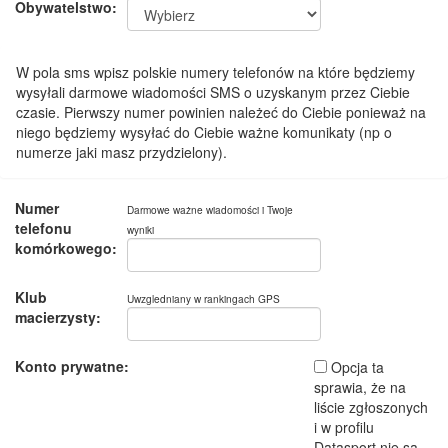
Obywatelstwo:
W pola sms wpisz polskie numery telefonów na które będziemy
wysyłali darmowe wiadomości SMS o uzyskanym przez Ciebie
czasie. Pierwszy numer powinien należeć do Ciebie ponieważ na
niego będziemy wysyłać do Ciebie ważne komunikaty (np o
numerze jaki masz przydzielony).
Numer
Darmowe ważne wiadomości i Twoje
telefonu
wyniki
komórkowego:
Klub
Uwzgledniany w rankingach GPS
macierzysty:
Konto prywatne:
Opcja ta
sprawia, że na
liście zgłoszonych
i w profilu
Datasport nie są