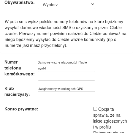
Obywatelstwo:
W pola sms wpisz polskie numery telefonów na które będziemy
wysyłali darmowe wiadomości SMS o uzyskanym przez Ciebie
czasie. Pierwszy numer powinien należeć do Ciebie ponieważ na
niego będziemy wysyłać do Ciebie ważne komunikaty (np o
numerze jaki masz przydzielony).
Numer
Darmowe ważne wiadomości i Twoje
telefonu
wyniki
komórkowego:
Klub
Uwzgledniany w rankingach GPS
macierzysty:
Konto prywatne:
Opcja ta
sprawia, że na
liście zgłoszonych
i w profilu
Datasport nie są