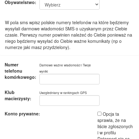
Obywatelstwo:
W pola sms wpisz polskie numery telefonów na które będziemy
wysyłali darmowe wiadomości SMS o uzyskanym przez Ciebie
czasie. Pierwszy numer powinien należeć do Ciebie ponieważ na
niego będziemy wysyłać do Ciebie ważne komunikaty (np o
numerze jaki masz przydzielony).
Numer
Darmowe ważne wiadomości i Twoje
telefonu
wyniki
komórkowego:
Klub
Uwzgledniany w rankingach GPS
macierzysty:
Konto prywatne:
Opcja ta
sprawia, że na
liście zgłoszonych
i w profilu
Datasport nie są