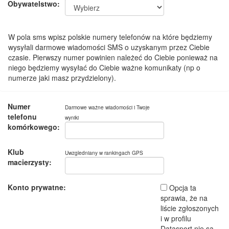
Obywatelstwo:
W pola sms wpisz polskie numery telefonów na które będziemy
wysyłali darmowe wiadomości SMS o uzyskanym przez Ciebie
czasie. Pierwszy numer powinien należeć do Ciebie ponieważ na
niego będziemy wysyłać do Ciebie ważne komunikaty (np o
numerze jaki masz przydzielony).
Numer
Darmowe ważne wiadomości i Twoje
telefonu
wyniki
komórkowego:
Klub
Uwzgledniany w rankingach GPS
macierzysty:
Konto prywatne:
Opcja ta
sprawia, że na
liście zgłoszonych
i w profilu
Datasport nie są