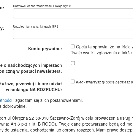
Darmowe ważne wiadomości i Twoje wyniki
o:
Uwzgledniany w rankingach GPS
y:
Opcja ta sprawia, że na liście
Konto prywatne:
Twoje wyniki, zgłoszenia a takż
je o nadchodzących imprezach
oniczną w postaci newslettera:
Kiedy włączysz tę opcję będzies
ższej przerwie) i biorę udział
w rankingu NA ROZRUCHU:
atności
i zgadzam się z ich postanowieniami.
e dobrowolnie.
 ul Okrężna 22 58-310 Szczawno-Zdrój w celu prowadzenia usług rejes
wna: Art 6 pkt 1 lit. B RODO). Twoje dane przetwarzane będą od m
dny do ustalenia, dochodzenia lub obrony roszczeń. Mam prawo dostępu