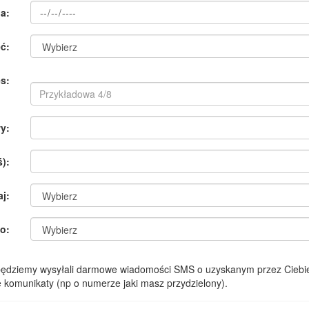
a:
ć:
s:
y:
):
aj:
o:
 będziemy wysyłali darmowe wiadomości SMS o uzyskanym przez Ciebie
komunikaty (np o numerze jaki masz przydzielony).