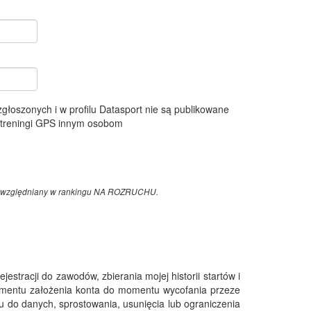
 zgłoszonych i w profilu Datasport nie są publikowane
e treningi GPS innym osobom
z uwzględniany w rankingu NA ROZRUCHU.
tracji do zawodów, zbierania mojej historii startów i
omentu założenia konta do momentu wycofania przeze
 do danych, sprostowania, usunięcia lub ograniczenia