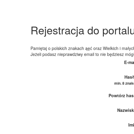
Rejestracja do portal
Pamiętaj o polskich znakach ąęć oraz Wielkich i małych
Jeżeli podasz nieprawdziwy email to nie będziesz móg
E-ma
Hasł
min. 8 zna
Powtórz has
Nazwisk
Im