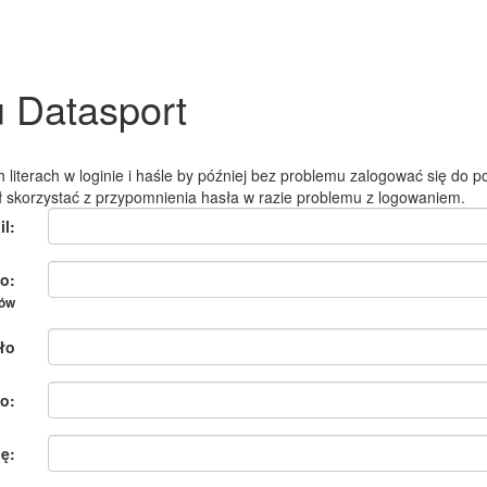
u Datasport
 literach w loginie i haśle by później bez problemu zalogować się do po
ł skorzystać z przypomnienia hasła w razie problemu z logowaniem.
il:
o:
ków
ło
o:
ię: