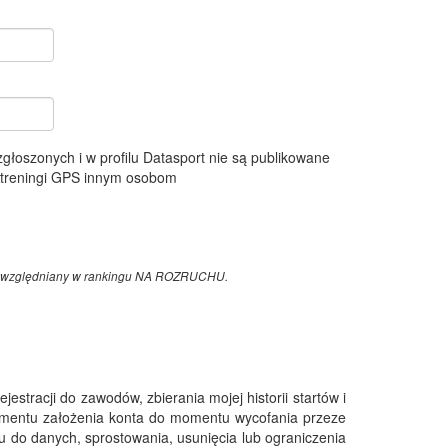
 zgłoszonych i w profilu Datasport nie są publikowane
e treningi GPS innym osobom
z uwzględniany w rankingu NA ROZRUCHU.
tracji do zawodów, zbierania mojej historii startów i
omentu założenia konta do momentu wycofania przeze
 do danych, sprostowania, usunięcia lub ograniczenia