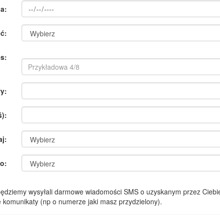
a:
ć:
s:
y:
):
aj:
o:
 będziemy wysyłali darmowe wiadomości SMS o uzyskanym przez Ciebie
komunikaty (np o numerze jaki masz przydzielony).