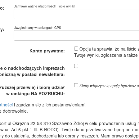
Darmowe ważne wiadomości i Twoje wyniki
o:
Uwzgledniany w rankingach GPS
y:
Opcja ta sprawia, że na liście
Konto prywatne:
Twoje wyniki, zgłoszenia a takż
je o nadchodzących imprezach
oniczną w postaci newslettera:
Kiedy włączysz tę opcję będzies
ższej przerwie) i biorę udział
w rankingu NA ROZRUCHU:
atności
i zgadzam się z ich postanowieniami.
e dobrowolnie.
 ul Okrężna 22 58-310 Szczawno-Zdrój w celu prowadzenia usług rejes
wna: Art 6 pkt 1 lit. B RODO). Twoje dane przetwarzane będą od m
dny do ustalenia, dochodzenia lub obrony roszczeń. Mam prawo dostępu