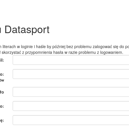
u Datasport
 literach w loginie i haśle by później bez problemu zalogować się do po
ł skorzystać z przypomnienia hasła w razie problemu z logowaniem.
il:
o:
ków
ło
o:
ię: