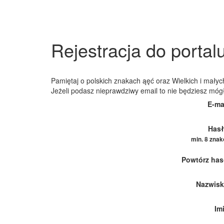
Rejestracja do portal
Pamiętaj o polskich znakach ąęć oraz Wielkich i małych
Jeżeli podasz nieprawdziwy email to nie będziesz móg
E-ma
Hasł
min. 8 zna
Powtórz has
Nazwisk
Im