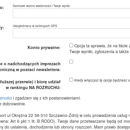
Darmowe ważne wiadomości i Twoje wyniki
o:
Uwzgledniany w rankingach GPS
y:
Opcja ta sprawia, że na liście
Konto prywatne:
Twoje wyniki, zgłoszenia a takż
je o nadchodzących imprezach
oniczną w postaci newslettera:
Kiedy włączysz tę opcję będzies
ższej przerwie) i biorę udział
w rankingu NA ROZRUCHU:
atności
i zgadzam się z ich postanowieniami.
e dobrowolnie.
 ul Okrężna 22 58-310 Szczawno-Zdrój w celu prowadzenia usług rejes
wna: Art 6 pkt 1 lit. B RODO). Twoje dane przetwarzane będą od m
dny do ustalenia, dochodzenia lub obrony roszczeń. Mam prawo dostępu