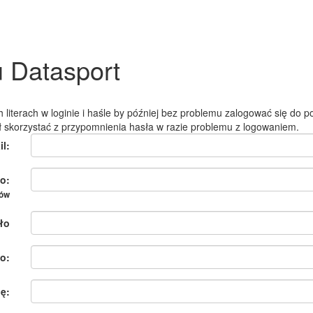
u Datasport
 literach w loginie i haśle by później bez problemu zalogować się do po
ł skorzystać z przypomnienia hasła w razie problemu z logowaniem.
il:
o:
ków
ło
o:
ię: