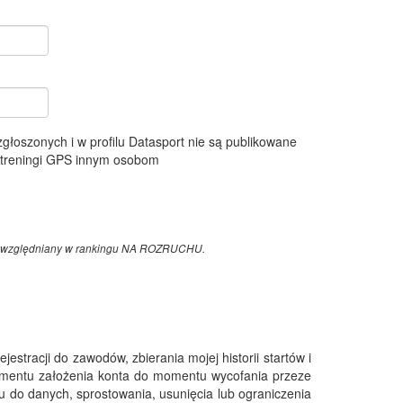
 zgłoszonych i w profilu Datasport nie są publikowane
e treningi GPS innym osobom
z uwzględniany w rankingu NA ROZRUCHU.
tracji do zawodów, zbierania mojej historii startów i
omentu założenia konta do momentu wycofania przeze
 do danych, sprostowania, usunięcia lub ograniczenia