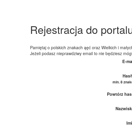
Rejestracja do portal
Pamiętaj o polskich znakach ąęć oraz Wielkich i małych
Jeżeli podasz nieprawdziwy email to nie będziesz móg
E-ma
Hasł
min. 8 zna
Powtórz has
Nazwisk
Im