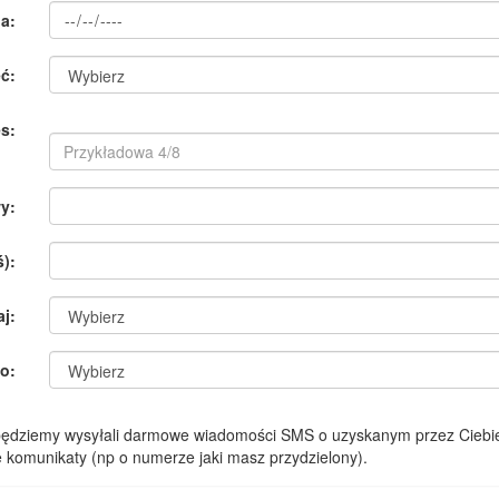
a:
ć:
s:
y:
):
aj:
o:
 będziemy wysyłali darmowe wiadomości SMS o uzyskanym przez Ciebie
komunikaty (np o numerze jaki masz przydzielony).