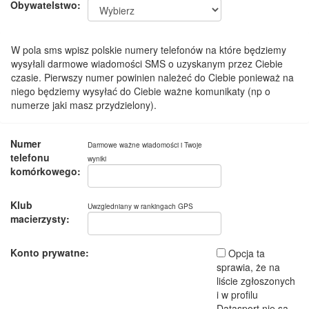
Obywatelstwo:
W pola sms wpisz polskie numery telefonów na które będziemy
wysyłali darmowe wiadomości SMS o uzyskanym przez Ciebie
czasie. Pierwszy numer powinien należeć do Ciebie ponieważ na
niego będziemy wysyłać do Ciebie ważne komunikaty (np o
numerze jaki masz przydzielony).
Numer
Darmowe ważne wiadomości i Twoje
telefonu
wyniki
komórkowego:
Klub
Uwzgledniany w rankingach GPS
macierzysty:
Konto prywatne:
Opcja ta
sprawia, że na
liście zgłoszonych
i w profilu
Datasport nie są