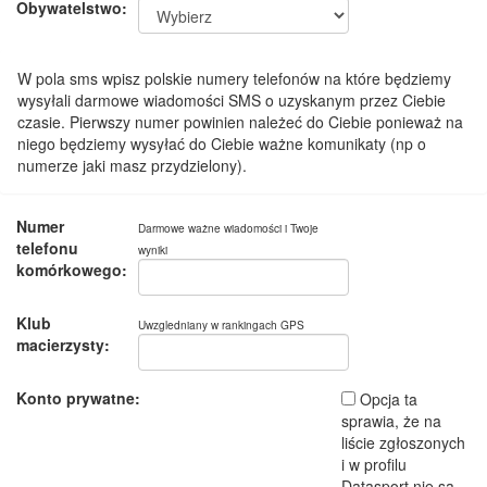
Obywatelstwo:
W pola sms wpisz polskie numery telefonów na które będziemy
wysyłali darmowe wiadomości SMS o uzyskanym przez Ciebie
czasie. Pierwszy numer powinien należeć do Ciebie ponieważ na
niego będziemy wysyłać do Ciebie ważne komunikaty (np o
numerze jaki masz przydzielony).
Numer
Darmowe ważne wiadomości i Twoje
telefonu
wyniki
komórkowego:
Klub
Uwzgledniany w rankingach GPS
macierzysty:
Konto prywatne:
Opcja ta
sprawia, że na
liście zgłoszonych
i w profilu
Datasport nie są