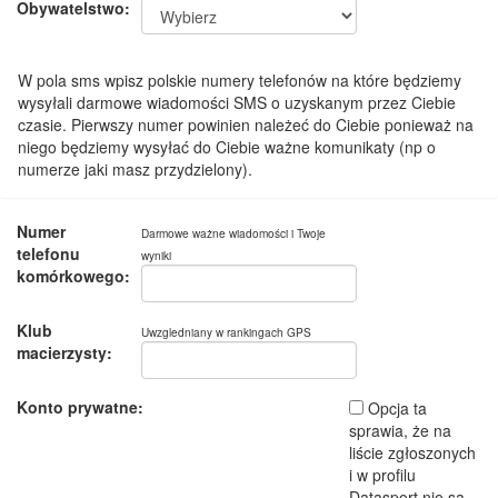
Obywatelstwo:
W pola sms wpisz polskie numery telefonów na które będziemy
wysyłali darmowe wiadomości SMS o uzyskanym przez Ciebie
czasie. Pierwszy numer powinien należeć do Ciebie ponieważ na
niego będziemy wysyłać do Ciebie ważne komunikaty (np o
numerze jaki masz przydzielony).
Numer
Darmowe ważne wiadomości i Twoje
telefonu
wyniki
komórkowego:
Klub
Uwzgledniany w rankingach GPS
macierzysty:
Konto prywatne:
Opcja ta
sprawia, że na
liście zgłoszonych
i w profilu
Datasport nie są