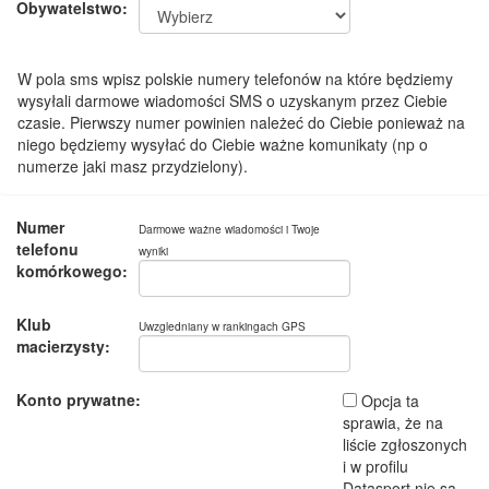
Obywatelstwo:
W pola sms wpisz polskie numery telefonów na które będziemy
wysyłali darmowe wiadomości SMS o uzyskanym przez Ciebie
czasie. Pierwszy numer powinien należeć do Ciebie ponieważ na
niego będziemy wysyłać do Ciebie ważne komunikaty (np o
numerze jaki masz przydzielony).
Numer
Darmowe ważne wiadomości i Twoje
telefonu
wyniki
komórkowego:
Klub
Uwzgledniany w rankingach GPS
macierzysty:
Konto prywatne:
Opcja ta
sprawia, że na
liście zgłoszonych
i w profilu
Datasport nie są