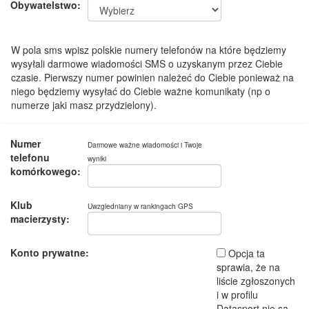
Obywatelstwo:
W pola sms wpisz polskie numery telefonów na które będziemy
wysyłali darmowe wiadomości SMS o uzyskanym przez Ciebie
czasie. Pierwszy numer powinien należeć do Ciebie ponieważ na
niego będziemy wysyłać do Ciebie ważne komunikaty (np o
numerze jaki masz przydzielony).
Numer
Darmowe ważne wiadomości i Twoje
telefonu
wyniki
komórkowego:
Klub
Uwzgledniany w rankingach GPS
macierzysty:
Konto prywatne:
Opcja ta
sprawia, że na
liście zgłoszonych
i w profilu
Datasport nie są