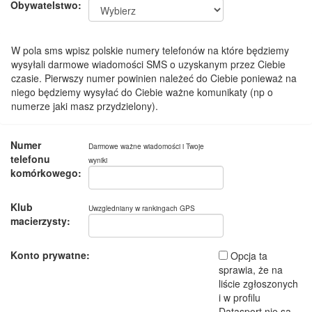
Obywatelstwo:
W pola sms wpisz polskie numery telefonów na które będziemy
wysyłali darmowe wiadomości SMS o uzyskanym przez Ciebie
czasie. Pierwszy numer powinien należeć do Ciebie ponieważ na
niego będziemy wysyłać do Ciebie ważne komunikaty (np o
numerze jaki masz przydzielony).
Numer
Darmowe ważne wiadomości i Twoje
telefonu
wyniki
komórkowego:
Klub
Uwzgledniany w rankingach GPS
macierzysty:
Konto prywatne:
Opcja ta
sprawia, że na
liście zgłoszonych
i w profilu
Datasport nie są