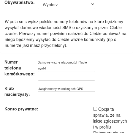
Obywatelstwo:
W pola sms wpisz polskie numery telefonów na które będziemy
wysyłali darmowe wiadomości SMS o uzyskanym przez Ciebie
czasie. Pierwszy numer powinien należeć do Ciebie ponieważ na
niego będziemy wysyłać do Ciebie ważne komunikaty (np o
numerze jaki masz przydzielony).
Numer
Darmowe ważne wiadomości i Twoje
telefonu
wyniki
komórkowego:
Klub
Uwzgledniany w rankingach GPS
macierzysty:
Konto prywatne:
Opcja ta
sprawia, że na
liście zgłoszonych
i w profilu
Datasport nie są