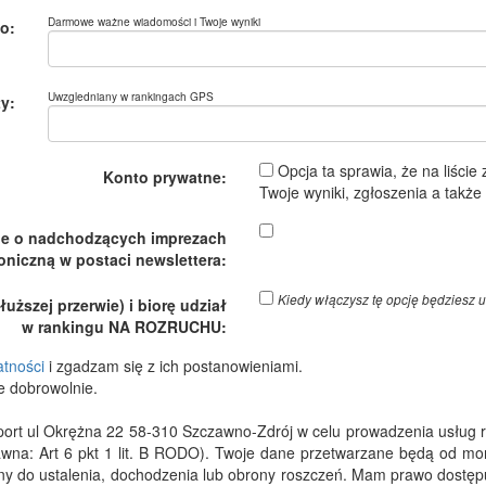
Darmowe ważne wiadomości i Twoje wyniki
o:
Uwzgledniany w rankingach GPS
y:
Opcja ta sprawia, że na liście
Konto prywatne:
Twoje wyniki, zgłoszenia a takż
je o nadchodzących imprezach
oniczną w postaci newslettera:
Kiedy włączysz tę opcję będzies
ższej przerwie) i biorę udział
w rankingu NA ROZRUCHU:
atności
i zgadzam się z ich postanowieniami.
e dobrowolnie.
 ul Okrężna 22 58-310 Szczawno-Zdrój w celu prowadzenia usług rejes
wna: Art 6 pkt 1 lit. B RODO). Twoje dane przetwarzane będą od m
dny do ustalenia, dochodzenia lub obrony roszczeń. Mam prawo dostępu