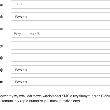
a:
ć:
s:
y:
):
aj:
o:
 będziemy wysyłali darmowe wiadomości SMS o uzyskanym przez Ciebie
komunikaty (np o numerze jaki masz przydzielony).