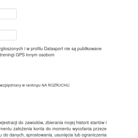
 zgłoszonych i w profilu Datasport nie są publikowane
e treningi GPS innym osobom
z uwzględniany w rankingu NA ROZRUCHU.
tracji do zawodów, zbierania mojej historii startów i
omentu założenia konta do momentu wycofania przeze
 do danych, sprostowania, usunięcia lub ograniczenia