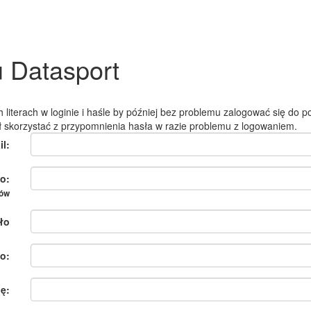
u Datasport
 literach w loginie i haśle by później bez problemu zalogować się do po
ł skorzystać z przypomnienia hasła w razie problemu z logowaniem.
il:
o:
ków
ło
o:
ię: