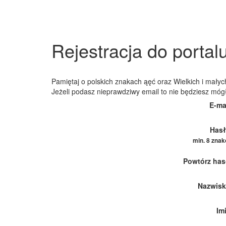
Rejestracja do portal
Pamiętaj o polskich znakach ąęć oraz Wielkich i małych
Jeżeli podasz nieprawdziwy email to nie będziesz móg
E-ma
Hasł
min. 8 zna
Powtórz has
Nazwisk
Im