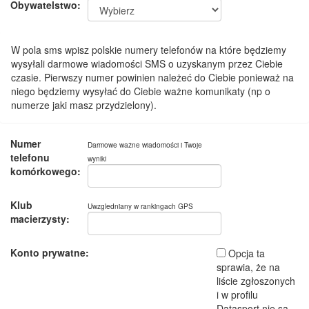
Obywatelstwo:
W pola sms wpisz polskie numery telefonów na które będziemy
wysyłali darmowe wiadomości SMS o uzyskanym przez Ciebie
czasie. Pierwszy numer powinien należeć do Ciebie ponieważ na
niego będziemy wysyłać do Ciebie ważne komunikaty (np o
numerze jaki masz przydzielony).
Numer
Darmowe ważne wiadomości i Twoje
telefonu
wyniki
komórkowego:
Klub
Uwzgledniany w rankingach GPS
macierzysty:
Konto prywatne:
Opcja ta
sprawia, że na
liście zgłoszonych
i w profilu
Datasport nie są