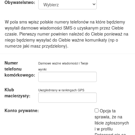
Obywatelstwo:
W pola sms wpisz polskie numery telefonów na które będziemy
wysyłali darmowe wiadomości SMS o uzyskanym przez Ciebie
czasie. Pierwszy numer powinien należeć do Ciebie ponieważ na
niego będziemy wysyłać do Ciebie ważne komunikaty (np o
numerze jaki masz przydzielony).
Numer
Darmowe ważne wiadomości i Twoje
telefonu
wyniki
komórkowego:
Klub
Uwzgledniany w rankingach GPS
macierzysty:
Konto prywatne:
Opcja ta
sprawia, że na
liście zgłoszonych
i w profilu
Datasport nie są