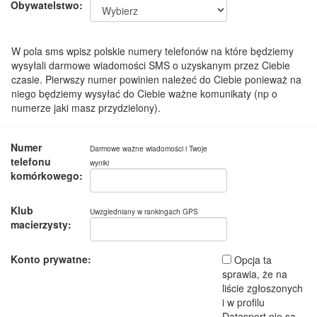
Obywatelstwo:
W pola sms wpisz polskie numery telefonów na które będziemy
wysyłali darmowe wiadomości SMS o uzyskanym przez Ciebie
czasie. Pierwszy numer powinien należeć do Ciebie ponieważ na
niego będziemy wysyłać do Ciebie ważne komunikaty (np o
numerze jaki masz przydzielony).
Numer
Darmowe ważne wiadomości i Twoje
telefonu
wyniki
komórkowego:
Klub
Uwzgledniany w rankingach GPS
macierzysty:
Konto prywatne:
Opcja ta
sprawia, że na
liście zgłoszonych
i w profilu
Datasport nie są