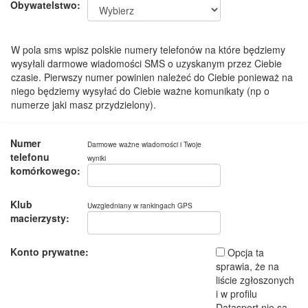
Obywatelstwo:
W pola sms wpisz polskie numery telefonów na które będziemy
wysyłali darmowe wiadomości SMS o uzyskanym przez Ciebie
czasie. Pierwszy numer powinien należeć do Ciebie ponieważ na
niego będziemy wysyłać do Ciebie ważne komunikaty (np o
numerze jaki masz przydzielony).
Numer
Darmowe ważne wiadomości i Twoje
telefonu
wyniki
komórkowego:
Klub
Uwzgledniany w rankingach GPS
macierzysty:
Konto prywatne:
Opcja ta
sprawia, że na
liście zgłoszonych
i w profilu
Datasport nie są