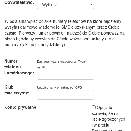
Obywatelstwo:
W pola sms wpisz polskie numery telefonów na które będziemy
wysyłali darmowe wiadomości SMS o uzyskanym przez Ciebie
czasie. Pierwszy numer powinien należeć do Ciebie ponieważ na
niego będziemy wysyłać do Ciebie ważne komunikaty (np o
numerze jaki masz przydzielony).
Numer
Darmowe ważne wiadomości i Twoje
telefonu
wyniki
komórkowego:
Klub
Uwzgledniany w rankingach GPS
macierzysty:
Konto prywatne:
Opcja ta
sprawia, że na
liście zgłoszonych
i w profilu
Datasport nie są