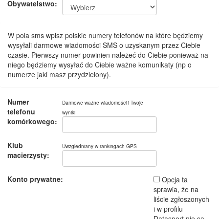
Obywatelstwo:
W pola sms wpisz polskie numery telefonów na które będziemy
wysyłali darmowe wiadomości SMS o uzyskanym przez Ciebie
czasie. Pierwszy numer powinien należeć do Ciebie ponieważ na
niego będziemy wysyłać do Ciebie ważne komunikaty (np o
numerze jaki masz przydzielony).
Numer
Darmowe ważne wiadomości i Twoje
telefonu
wyniki
komórkowego:
Klub
Uwzgledniany w rankingach GPS
macierzysty:
Konto prywatne:
Opcja ta
sprawia, że na
liście zgłoszonych
i w profilu
Datasport nie są